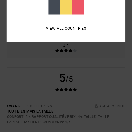
TAILLE
MATIÈRE
5.0
TROP PETIT
TROP GRAND
VIEW ALL COUNTRIES
COLORIS
4.0
5
/5
SWANTJE
17 JUILLET 2026
ACHAT VÉRIFIÉ
TOUT BIEN MAIS LA TAILLE
CONFORT
: 5
RAPPORT QUALITÉ / PRIX
: 4
TAILLE
: TAILLE
/5
/5
PARFAITE
MATIÈRE
: 5
COLORIS
: 4
/5
/5