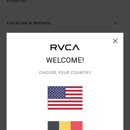
Polyester
Livraison & Retours
Avis clients
WELCOME!
NOTE MOYENNE
CHOOSE YOUR COUNTRY
5.0
/5
BASÉ SUR
1 AVIS VÉRIFIÉS
DEPUIS JUILLET 2026
0% DE NOS CLIENTS RECOMMANDENT CE PRODUIT
CONFORT
RAPPORT QUALITÉ / PRIX
5.0
4.0