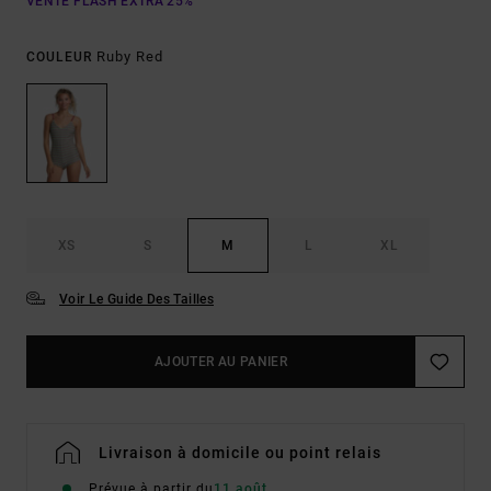
VENTE FLASH EXTRA 25%
Ruby Red
COULEUR
XS
S
M
L
XL
Voir Le Guide Des Tailles
AJOUTER AU PANIER
Livraison à domicile ou point relais
Prévue à partir du
11 août