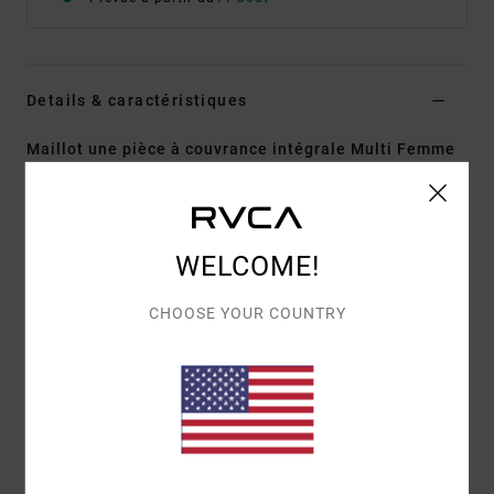
Details & caractéristiques
Maillot une pièce à couvrance intégrale Multi Femme
Style
23O302509
Code couleur
rur
Caractéristiques
WELCOME!
Détails :
bretelles contrastées réglables avec
système coulissant
CHOOSE YOUR COUNTRY
Poids + description : encolure en V
Coupe :
décolleté dans le dos
Couvrance échancrée
Coupe short
Composition
82% polyester recyclé / 18% élasthanne