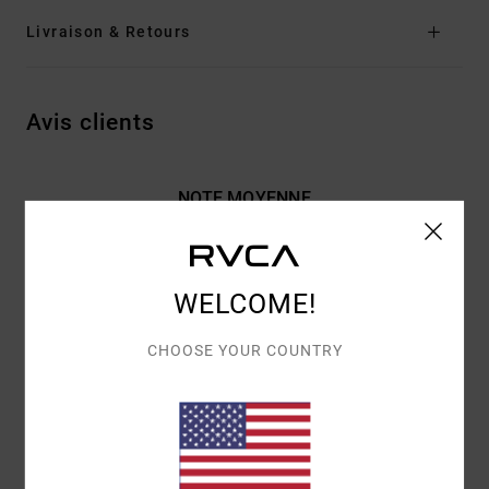
Livraison & Retours
Avis clients
NOTE MOYENNE
4.5
/5
WELCOME!
BASÉ SUR
2 AVIS VÉRIFIÉS
DEPUIS MAI 2026
50% DE NOS CLIENTS RECOMMANDENT CE PRODUIT
CHOOSE YOUR COUNTRY
CONFORT
RAPPORT QUALITÉ / PRIX
5.0
5.0