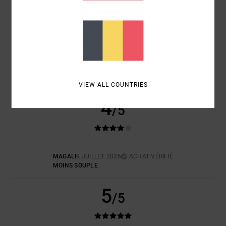
TAILLE
MATIÈRE
5.0
TROP PETIT
TROP GRAND
COLORIS
5.0
VIEW ALL COUNTRIES
4
/5
MAGALI
9 JUILLET 2026
ACHAT VÉRIFIÉ
MOINS SOUPLE
5
/5