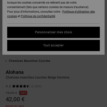
lorsque les cookies concernés ne relèvent pas de votre
consentement (tels que certains cookies de mesure d’audience).
Pour plus d'informations, consultez notre :
Politique d'utilisation des
cookies
et
Politique de confidentialité
Personnaliser mes choix
Tout accepter
Chemises Manches Courtes
Alohana
Chemise manches courtes Beige Homme
4.5
(2 AVIS)
70,00 €
40%
42,00 €
BONS PLANS