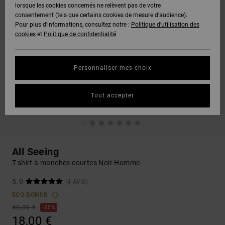
lorsque les cookies concernés ne relèvent pas de votre
consentement (tels que certains cookies de mesure d’audience).
Pour plus d'informations, consultez notre :
Politique d'utilisation des
cookies
et
Politique de confidentialité
Personnaliser mes choix
Tout accepter
All Seeing
T-shirt à manches courtes Noir Homme
5.0
(4 AVIS)
ECO-BONUS
40,00 €
55%
18,00 €