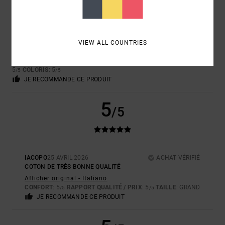
CARLA
7 MAI 2026
ACHAT VÉRIFIÉ
TRÈS JOLIE ET ORIGINALE
VIEW ALL COUNTRIES
Afficher original - Castellano
RAPPORT QUALITÉ / PRIX
: 5
TAILLE
: TAILLE PARFAITE
MATIÈRE
:
/5
5
COLORIS
: 5
/5
/5
JE RECOMMANDE CE PRODUIT
5
/5
IACOPO
25 AVRIL 2026
ACHAT VÉRIFIÉ
COTON DE TRÈS BONNE QUALITÉ
Afficher original - Italiano
CONFORT
: 5
RAPPORT QUALITÉ / PRIX
: 5
TAILLE
: GRAND
/5
/5
JE RECOMMANDE CE PRODUIT