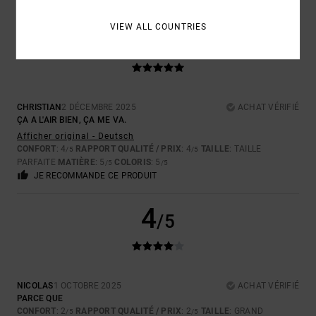
VIEW ALL COUNTRIES
5
/5
CHRISTIAN
2 DÉCEMBRE 2025
ACHAT VÉRIFIÉ
ÇA A L'AIR BIEN, ÇA ME VA.
Afficher original - Deutsch
CONFORT
: 4
RAPPORT QUALITÉ / PRIX
: 4
TAILLE
: TAILLE
/5
/5
PARFAITE
MATIÈRE
: 5
COLORIS
: 5
/5
/5
JE RECOMMANDE CE PRODUIT
4
/5
NICOLAS
1 OCTOBRE 2025
ACHAT VÉRIFIÉ
PARCE QUE
CONFORT
: 2
RAPPORT QUALITÉ / PRIX
: 2
TAILLE
: GRAND
/5
/5