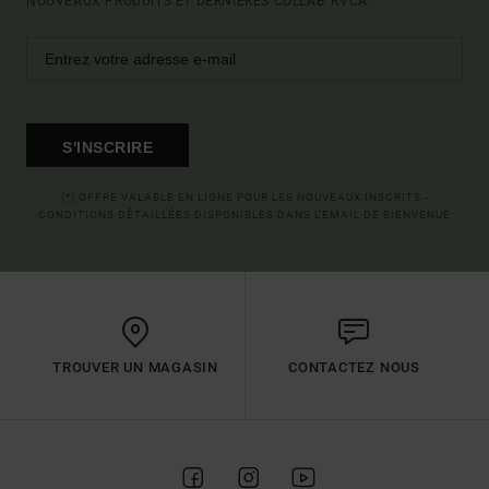
NOUVEAUX PRODUITS ET DERNIÈRES COLLAB' RVCA.
S'INSCRIRE
(*) OFFRE VALABLE EN LIGNE POUR LES NOUVEAUX INSCRITS -
CONDITIONS DÉTAILLÉES DISPONIBLES DANS L'EMAIL DE BIENVENUE
TROUVER UN MAGASIN
CONTACTEZ NOUS