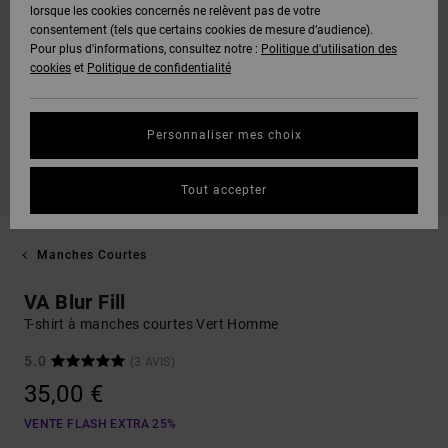
lorsque les cookies concernés ne relèvent pas de votre
consentement (tels que certains cookies de mesure d’audience).
Pour plus d'informations, consultez notre :
Politique d'utilisation des
cookies
et
Politique de confidentialité
Personnaliser mes choix
Tout accepter
Manches Courtes
VA Blur Fill
T-shirt à manches courtes Vert Homme
5.0
(3 AVIS)
35,00 €
VENTE FLASH EXTRA 25%