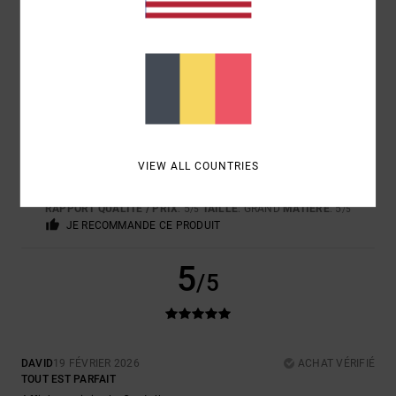
5
/5
VIEW ALL COUNTRIES
ESTELLE
20 FÉVRIER 2026
ACHAT VÉRIFIÉ
TEE SHIRT DE BONNE TAILLE, RENDU AGRÉABLE
RAPPORT QUALITÉ / PRIX
: 5
TAILLE
: GRAND
MATIÈRE
: 5
/5
/5
JE RECOMMANDE CE PRODUIT
5
/5
DAVID
19 FÉVRIER 2026
ACHAT VÉRIFIÉ
TOUT EST PARFAIT