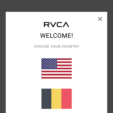
Details & caractéristiques
Chemise manches courtes Bleu Homme
WELCOME!
Style
AVYWT00545
Code couleur
atl
CHOOSE YOUR COUNTRY
Caractéristiques
Matière :
coton
Coupe :
Coupe ajustée et bien taillée
Col boutonné
Étiquette Solo sur la poche
Poche sur la poitrine
Composition
[Matière principale] 100% coton