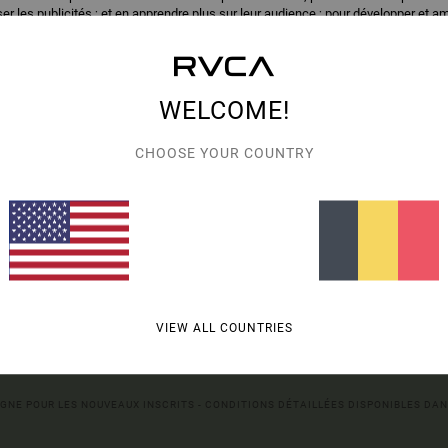
er les publicités ; et en apprendre plus sur leur audience ; pour développer et am
NOS CATÉGORIES POUR TROUVER CE QUE VOUS CHERCHEZ.
uvez paramétrer vos choix pour accepter ou non les cookies soumis à votre con
ies concernés ne relèvent pas de votre consentement (tels que certains cookie
nformations, consultez notre :
Politique d'utilisation des cookies
et
Politique de c
WELCOME!
mes choix
Tou
CHOOSE YOUR COUNTRY
TRE PREMIÈRE
*
VIEW ALL COUNTRIES
MIÈRE LES NOUVEAUX PRODUITS ET DERNIÈRES COLLAB'
LIGNE POUR LES NOUVEAUX INSCRITS - CONDITIONS DÉTAILLÉES DISPONIBLES DAN