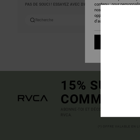
contenu ; pour personnalis
PAS DE SOUCI ! ESSAYEZ AVEC D'AUTRES MOTS OU EXPLOREZ 
nos partenaires. Vous po
opposer lorsque les cook
d’audience). Pour plus d'i
Personnaliser 
15% SUR VO
COMMANDE
ABONNE-TOI ET DÉCOUVRE EN AVANT-PRE
RVCA.
(*) OFFRE VALABLE EN 