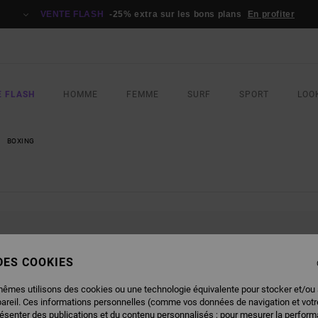
VENTE FLASH
-25% extra sur les bons plans
En profiter
E FLASH
HOMME
FEMME
SURF
SPORT
LOO
BOXING
NOS PRODUITS SERONT BIENTÔT DE 
 DES COOKIES
mêmes utilisons des cookies ou une technologie équivalente pour stocker et/ou
pareil. Ces informations personnelles (comme vos données de navigation et vot
É AUCUN RÉSULTAT POUR VOTRE RE
résenter des publications et du contenu personnalisés ; pour mesurer la performa