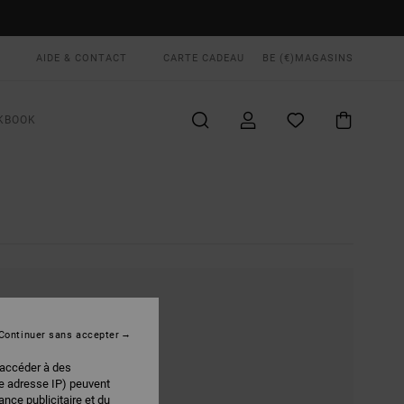
AIDE & CONTACT
CARTE CADEAU
BE (€)
MAGASINS
KBOOK
RETOUR
Continuer sans accepter
 accéder à des
re adresse IP) peuvent
CHERCHE.
nce publicitaire et du