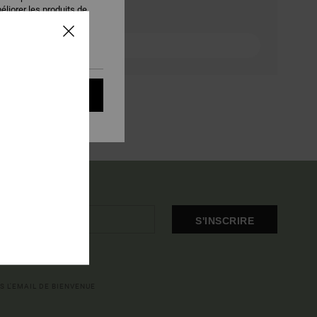
éliorer les produits de
sentement, ou vous y
s de mesure
onfidentialité
t accepter
S'INSCRIRE
S L'EMAIL DE BIENVENUE