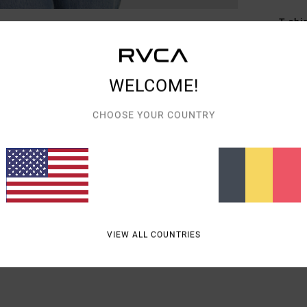
T-shi
Style
Carac
WELCOME!
M
CHOOSE YOUR COUNTRY
C
C
L
Comp
VIEW ALL COUNTRIES
Livra