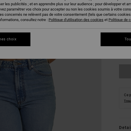
er les publicités ; et en apprendre plus sur leur audience ; pour développer et am
uvez paramétrer vos choix pour accepter ou non les cookies soumis à votre con
ies concernés ne relèvent pas de votre consentement (tels que certains cookie
nformations, consultez notre :
Politique d'utilisation des cookies
et
Politique de c
mes choix
Tou
XS
Vo
Ce p
Trou
Detai