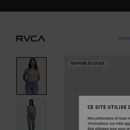
PASSER
À
L'INFORMATION
SUR
LE
PRODUIT
VENT
RUPTURE DE STOCK
CE SITE UTILISE
Nos partenaires et nous-
informations sur votre ap
être utilisées pour vous p