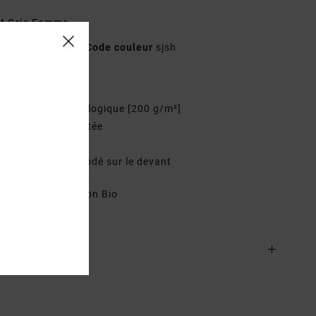
rt Gris Femme
UVJZT00239
Code couleur
sjsh
téristiques
atière :
coton biologique [200 g/m²]
oupe :
coupe ajustée
ol :
col rond
ogotage :
Logo brodé sur le devant
osition
100% Coton Bio
ison & Retours