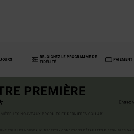
REJOIGNEZ LE PROGRAMME DE
 JOURS
PAIEMENT 
FIDÉLITÉ
TRE PREMIÈRE
*
MIÈRE LES NOUVEAUX PRODUITS ET DERNIÈRES COLLAB'
LIGNE POUR LES NOUVEAUX INSCRITS - CONDITIONS DÉTAILLÉES DISPONIBLES DAN