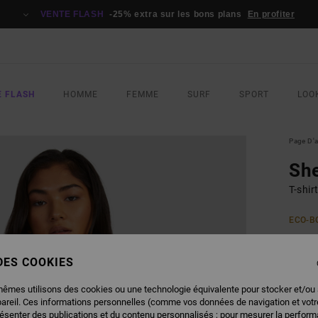
VENTE FLASH
-25% extra sur les bons plans
En profiter
E FLASH
HOMME
FEMME
SURF
SPORT
LOO
Page D'a
Sh
T-shi
ECO-B
40,
 DES COOKIES
VENTE
mêmes utilisons des cookies ou une technologie équivalente pour stocker et/ou
COUL
pareil. Ces informations personnelles (comme vos données de navigation et vot
résenter des publications et du contenu personnalisés ; pour mesurer la performa