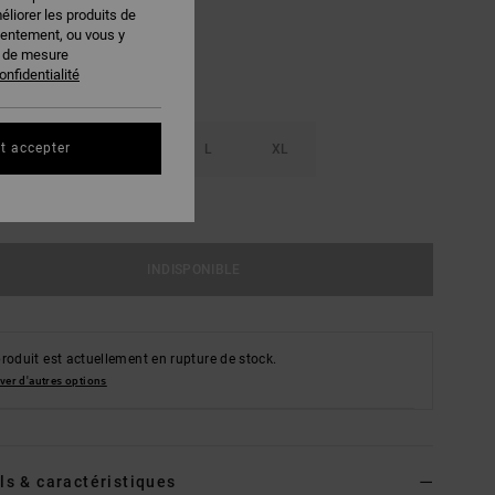
éliorer les produits de
sentement, ou vous y
s de mesure
onfidentialité
t accepter
S
M
L
XL
ir Le Guide Des Tailles
INDISPONIBLE
roduit est actuellement en rupture de stock.
ver d'autres options
ls & caractéristiques