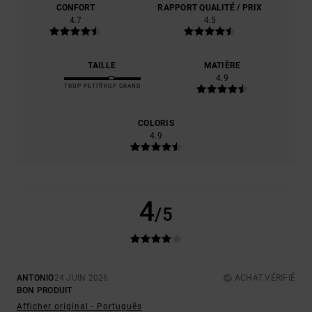
CONFORT
RAPPORT QUALITÉ / PRIX
4.7
4.5
TAILLE
MATIÈRE
4.9
TROP PETIT
TROP GRAND
COLORIS
4.9
4
/5
ANTONIO
24 JUIN 2026
ACHAT VÉRIFIÉ
BON PRODUIT
Afficher original - Português