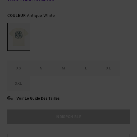
VENTE FLASH EXTRA 25%
Antique White
COULEUR
XS
S
M
L
XL
XXL
Voir Le Guide Des Tailles
INDISPONIBLE