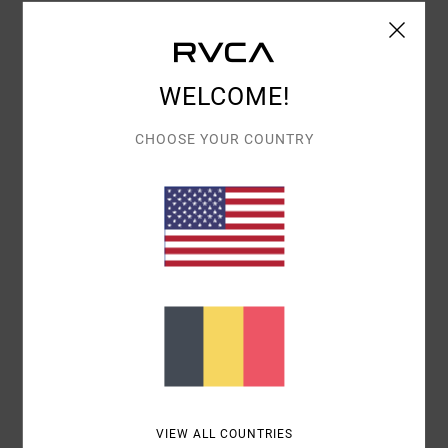
CONFORT
: 4
RAPPORT QUALITÉ / PRIX
: 4
TAILLE
: GRAND
/5
/5
MATIÈRE
: 4
COLORIS
: 4
/5
/5
JE RECOMMANDE CE PRODUIT
WELCOME!
5
/5
CHOOSE YOUR COUNTRY
JESUS
24 JUIN 2026
ACHAT VÉRIFIÉ
QUALITÉ ET STYLE
Afficher original - Castellano
CONFORT
: 5
RAPPORT QUALITÉ / PRIX
: 5
TAILLE
: GRAND
/5
/5
MATIÈRE
: 5
COLORIS
: 5
/5
/5
JE RECOMMANDE CE PRODUIT
5
/5
VIEW ALL COUNTRIES