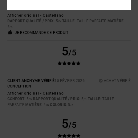
ANA
19 FÉVRIER 2026
ACHAT VÉRIFIÉ
BONNE QUALITÉ, DESIGN ORIGINAL ET PRIX RAISONNABLE.
Afficher original - Castellano
RAPPORT QUALITÉ / PRIX
: 5
TAILLE
: TAILLE PARFAITE
MATIÈRE
:
/5
5
/5
JE RECOMMANDE CE PRODUIT
5
/5
CLIENT ANONYME VÉRIFIÉ
15 FÉVRIER 2026
ACHAT VÉRIFIÉ
CONCEPTION
Afficher original - Castellano
CONFORT
: 5
RAPPORT QUALITÉ / PRIX
: 5
TAILLE
: TAILLE
/5
/5
PARFAITE
MATIÈRE
: 5
COLORIS
: 5
/5
/5
5
/5