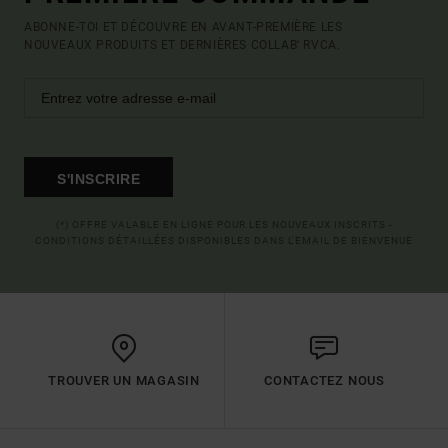
ABONNE-TOI ET DÉCOUVRE EN AVANT-PREMIÈRE LES
NOUVEAUX PRODUITS ET DERNIÈRES COLLAB' RVCA.
S'INSCRIRE
(*) OFFRE VALABLE EN LIGNE POUR LES NOUVEAUX INSCRITS -
CONDITIONS DÉTAILLÉES DISPONIBLES DANS L'EMAIL DE BIENVENUE
TROUVER UN MAGASIN
CONTACTEZ NOUS