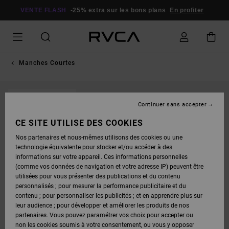
PASSER
À
VENTE FLASH
-25% extra sur les bons plans
En profiter
L'INFORMATION
SUR
LE
PRODUIT
Manches Courtes
RUPTURE DE STOCK
Continuer sans accepter
CE SITE UTILISE DES COOKIES
Nos partenaires et nous-mêmes utilisons des cookies ou une
technologie équivalente pour stocker et/ou accéder à des
informations sur votre appareil. Ces informations personnelles
(comme vos données de navigation et votre adresse IP) peuvent être
utilisées pour vous présenter des publications et du contenu
personnalisés ; pour mesurer la performance publicitaire et du
contenu ; pour personnaliser les publicités ; et en apprendre plus sur
leur audience ; pour développer et améliorer les produits de nos
partenaires. Vous pouvez paramétrer vos choix pour accepter ou
non les cookies soumis à votre consentement, ou vous y opposer