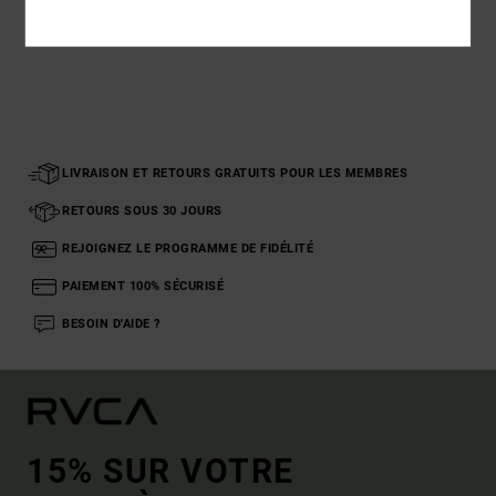
Articles vus récemment
LIVRAISON ET RETOURS GRATUITS POUR LES MEMBRES
RETOURS SOUS 30 JOURS
REJOIGNEZ LE PROGRAMME DE FIDÉLITÉ
PAIEMENT 100% SÉCURISÉ
BESOIN D'AIDE ?
15% SUR VOTRE