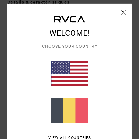
Details & caractéristiques
Casquette snapback Beige Homme
Style
UVYHA00199
Code couleur
nat
WELCOME!
Caractéristiques
CHOOSE YOUR COUNTRY
Matière :
sergé de coton
Construction :
construction 5 pans
Visière :
Visière plate
Système de fermeture :
Snapback
Logotage :
Logo brodé centré sur le devant
Composition
100 % Coton
Livraison & Retours
VIEW ALL COUNTRIES