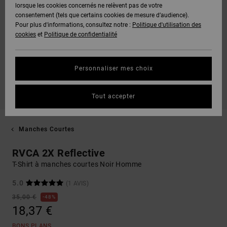
lorsque les cookies concernés ne relèvent pas de votre
consentement (tels que certains cookies de mesure d’audience).
Pour plus d'informations, consultez notre :
Politique d'utilisation des
cookies
et
Politique de confidentialité
Personnaliser mes choix
Tout accepter
Manches Courtes
RVCA 2X Reflective
T-Shirt à manches courtes Noir Homme
5.0
(1 AVIS)
35,00 €
48%
18,37 €
BONS PLANS