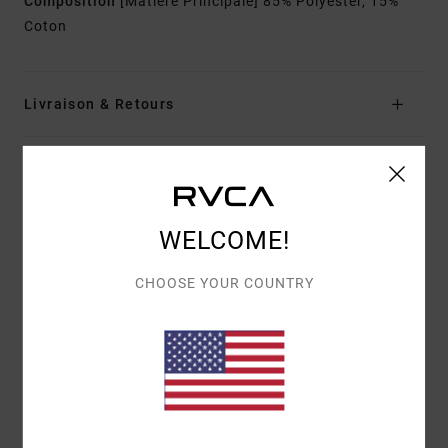
Composition
[Matière Principale] 85% Polyester, 15%
Coton
Livraison & Retours
Avis clients
WELCOME!
NOTE MOYENNE
5.0
CHOOSE YOUR COUNTRY
/5
BASÉ SUR
1 AVIS VÉRIFIÉS
DEPUIS DÉCEMBRE 2025
100% DE NOS CLIENTS RECOMMANDENT CE PRODUIT
CONFORT
RAPPORT QUALITÉ / PRIX