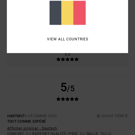
5.0
5.0
TAILLE
MATIÈRE
5.0
TROP PETIT
TROP GRAND
VIEW ALL COUNTRIES
COLORIS
5.0
5
/5
HARTMUT
6 DÉCEMBRE 2025
ACHAT VÉRIFIÉ
TOUT COMME ESPÉRÉ
Afficher original - Deutsch
CONFORT
: 5
RAPPORT QUALITÉ / PRIX
: 5
TAILLE
: TAILLE
/5
/5