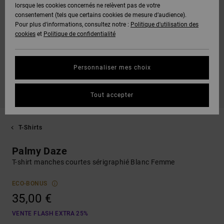
lorsque les cookies concernés ne relèvent pas de votre
consentement (tels que certains cookies de mesure d’audience).
Pour plus d'informations, consultez notre :
Politique d'utilisation des
cookies
et
Politique de confidentialité
Personnaliser mes choix
Tout accepter
T-Shirts
Palmy Daze
T-shirt manches courtes sérigraphié Blanc Femme
ECO-BONUS
35,00 €
VENTE FLASH EXTRA 25%