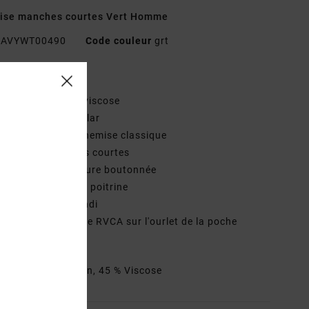
ise manches courtes Vert Homme
AVYWT00490
Code couleur
grt
téristiques
atière :
coton et viscose
oupe :
coupe regular
ncolure :
Col de chemise classique
anches :
manches courtes
ermeture :
fermeture boutonnée
oches :
une poche poitrine
urlet : ourlet arrondi
ogotage :
Étiquette RVCA sur l'ourlet de la poche
rine
osition
55 % Coton, 45 % Viscose