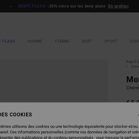
VENTE FLASH
-25% extra sur les bons plans
En profiter
E FLASH
HOMME
FEMME
SURF
SPORT
LOO
Page D'a
Chem
Mor
Chemi
65,
VENTE
 DES COOKIES
mêmes utilisons des cookies ou une technologie équivalente pour stocker et/ou
COUL
pareil. Ces informations personnelles (comme vos données de navigation et vot
résenter des publications et du contenu personnalisés ; pour mesurer la performa