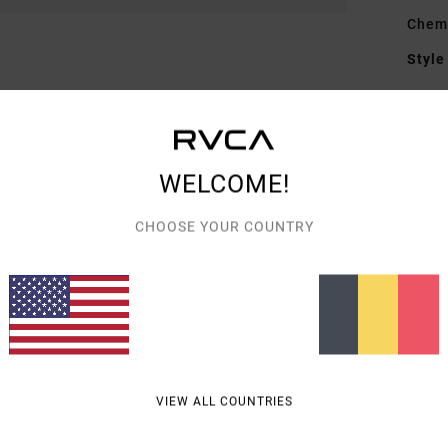
Chem
Style
Carac
M
C
WELCOME!
E
M
CHOOSE YOUR COUNTRY
F
P
O
L
poit
Comp
VIEW ALL COUNTRIES