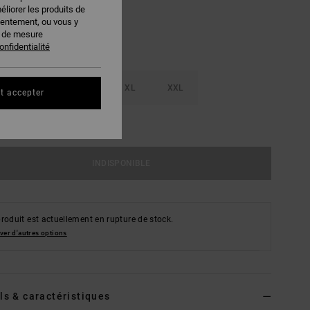
éliorer les produits de
sentement, ou vous y
s de mesure
onfidentialité
M
L
XL
XXL
t accepter
ir Le Guide Des Tailles
INDISPONIBLE
roduit est actuellement en rupture de stock.
ver d'autres options
ls & caractéristiques