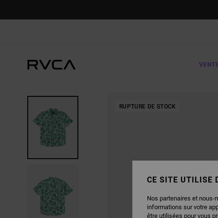
PASSER
À
L'INFORMATION
SUR
LE
PRODUIT
VENT
RUPTURE DE STOCK
CE SITE UTILISE
Nos partenaires et nous-
informations sur votre ap
être utilisées pour vous p