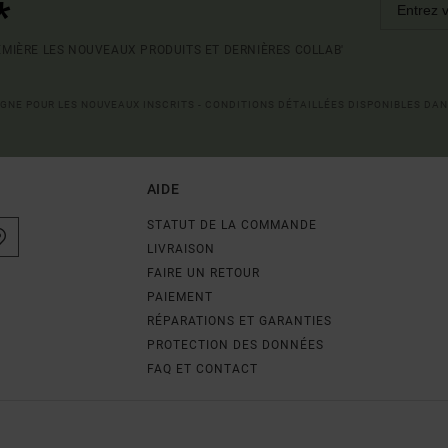
*
MIÈRE LES NOUVEAUX PRODUITS ET DERNIÈRES COLLAB'
LIGNE POUR LES NOUVEAUX INSCRITS - CONDITIONS DÉTAILLÉES DISPONIBLES DAN
AIDE
STATUT DE LA COMMANDE
LIVRAISON
FAIRE UN RETOUR
PAIEMENT
RÉPARATIONS ET GARANTIES
PROTECTION DES DONNÉES
FAQ ET CONTACT