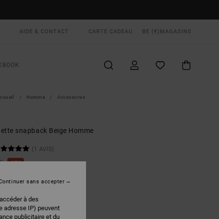
AIDE & CONTACT
CARTE CADEAU
BE (€)
MAGASINS
KBOOK
ccueil
Homme
Accessoires
ette snapback Beige Homme
(1 AVIS)
 €
63%
12 €
Continuer sans accepter
PLANS
 accéder à des
 FLASH EXTRA 25%
re adresse IP) peuvent
nce publicitaire et du