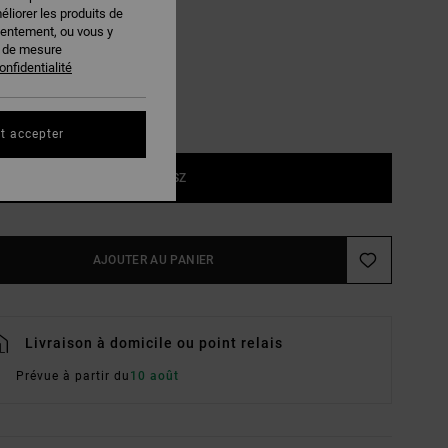
éliorer les produits de
Natural
EUR
sentement, ou vous y
s de mesure
onfidentialité
t accepter
1SZ
AJOUTER AU PANIER
Livraison à domicile ou point relais
Prévue à partir du
10 août