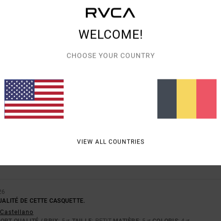
WELCOME!
NOTE MOYENNE
5.0
CHOOSE YOUR COUNTRY
/5
BASÉ SUR
1 AVIS VÉRIFIÉS
DEPUIS JUILLET 2026
100% DE NOS CLIENTS RECOMMANDENT CE PRODUIT
PORT QUALITÉ / PRIX
TAILLE
MATIÈ
VIEW ALL COUNTRIES
5.0
5.0
TROP PETIT
TROP GRAND
26
QUALITÉ DE CETTE CASQUETTE.
- Castellano
ORT QUALITÉ / PRIX
: 5
TAILLE
: PETIT
MATIÈRE
: 5
COLORIS
: 4