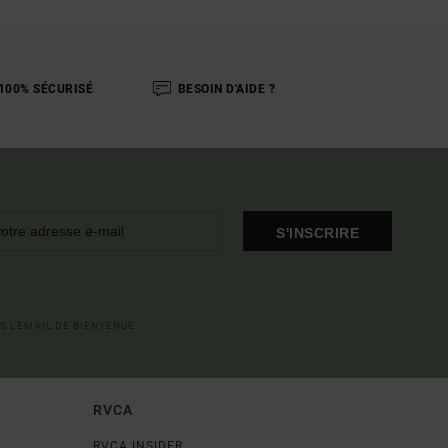
100% SÉCURISÉ
BESOIN D'AIDE ?
S'INSCRIRE
S L'EMAIL DE BIENVENUE
RVCA
RVCA INSIDER