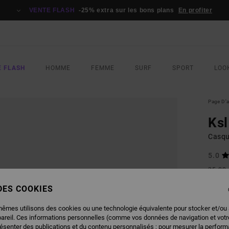
VENTE FLASH
-25% extra sur les bons plans
En profiter
E FLASH
HOMME
FEMME
SURF
SPORT
LOO
Page D'a
Ksl
Casqu
5.0
35,00
13,
 DES COOKIES
BONS 
mêmes utilisons des cookies ou une technologie équivalente pour stocker et/ou
VENTE
pareil. Ces informations personnelles (comme vos données de navigation et vot
résenter des publications et du contenu personnalisés ; pour mesurer la performa