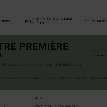
REJOIGNEZ LE PROGRAMME DE
 JOURS
PAIEMENT 
FIDÉLITÉ
TRE PREMIÈRE
*
MIÈRE LES NOUVEAUX PRODUITS ET DERNIÈRES COLLAB'
LIGNE POUR LES NOUVEAUX INSCRITS - CONDITIONS DÉTAILLÉES DISPONIBLES DAN
AIDE
STATUT DE LA COMMANDE