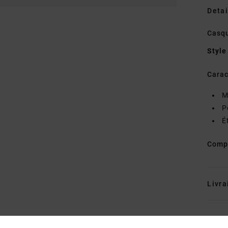
Detai
Casq
Style
Carac
M
P
É
Comp
Livra