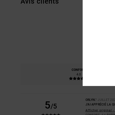
Avis clients
CONFORT
RAP
4.0
ORLYN
7 JUILLET 20
5
/5
J'AI APPRÉCIÉ LA 
Afficher original 
CONFORT
: 4
RAPP