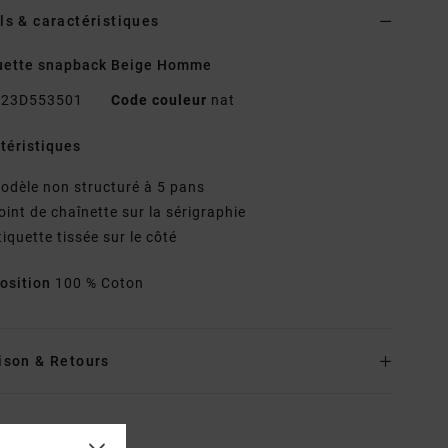
ls & caractéristiques
uette snapback Beige Homme
23D553501
Code couleur
nat
téristiques
odèle non structuré à 5 pans
oint de chaînette sur la sérigraphie
tiquette tissée sur le côté
osition
100 % Coton
ison & Retours