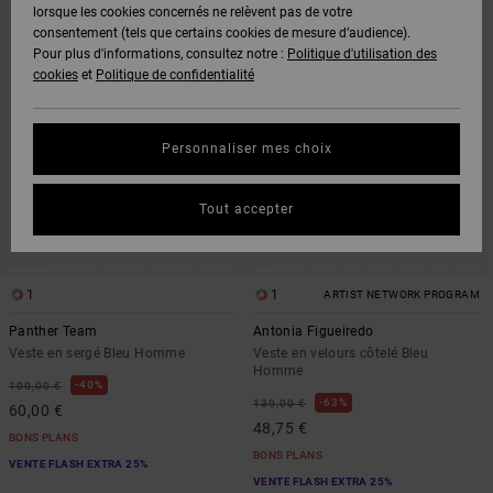
CRITÈRES
TRIER
lorsque les cookies concernés ne relèvent pas de votre
DE
PAR
consentement (tels que certains cookies de mesure d’audience).
FILTRAGE
DE
Pour plus d'informations, consultez notre :
Politique d'utilisation des
RECHERCHE
cookies
et
Politique de confidentialité
Personnaliser mes choix
Tout accepter
1
1
ARTIST NETWORK PROGRAM
Panther Team
Antonia Figueiredo
Veste en sergé Bleu Homme
Veste en velours côtelé Bleu
Homme
40%
100,00 €
63%
130,00 €
60,00 €
48,75 €
BONS PLANS
BONS PLANS
VENTE FLASH EXTRA 25%
VENTE FLASH EXTRA 25%