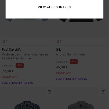
VIEW ALL COUNTRIES
1
1
Post Dayshift
Grid
Veste en denim avec doublure en
Anorak Noir Homme
flanelle Bleu Homme
55%
100,00 €
55%
160,00 €
45,00 €
72,00 €
BONS PLANS
BONS PLANS
VENTE FLASH EXTRA 25%
VENTE FLASH EXTRA 25%