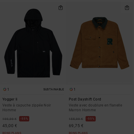
1
1
SUSTAINABLE
Yogger Ii
Post Dayshift Cord
Veste à capuche zippée Noir
Veste avec doublure en flanelle
Homme
Marron Homme
55%
55%
100,00 €
155,00 €
45,00 €
69,75 €
BONS PLANS
BONS PLANS