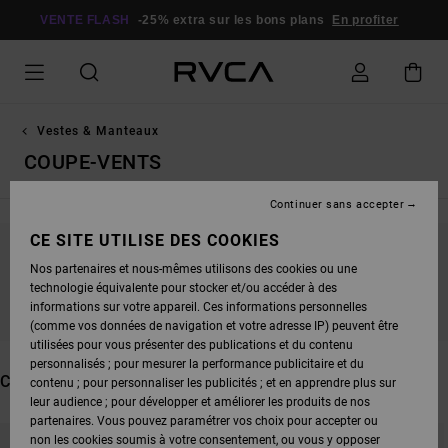
PASSEZ
À
VENTE FLASH
-25% extra sur les bons plans
En profiter
LA
SÉLECTION
DE
LA
GRILLE
DES
PRODUITS
Vestes & Manteaux
COUPE-VENTS
Continuer sans accepter
CE SITE UTILISE DES COOKIES
NE PARTEZ PAS TROP LOIN, NOS PRODUITS
Nos partenaires et nous-mêmes utilisons des cookies ou une
technologie équivalente pour stocker et/ou accéder à des
SERONT BIENTÔT DE RETOUR
informations sur votre appareil. Ces informations personnelles
(comme vos données de navigation et votre adresse IP) peuvent être
utilisées pour vous présenter des publications et du contenu
personnalisés ; pour mesurer la performance publicitaire et du
CES PRODUITS POURRAIENT VOUS PLAIRE
contenu ; pour personnaliser les publicités ; et en apprendre plus sur
leur audience ; pour développer et améliorer les produits de nos
partenaires. Vous pouvez paramétrer vos choix pour accepter ou
PASSER
ALLER
non les cookies soumis à votre consentement, ou vous y opposer
AUX
A