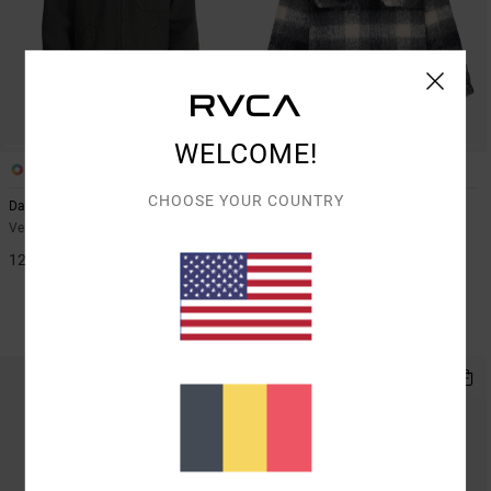
WELCOME!
1
1
CHOOSE YOUR COUNTRY
Dayshift 2
Dayshift Zip Flannel
Veste en toile Noir Homme
Vestes Noir Homme
125,00 €
55%
140,00 €
63,00 €
BONS PLANS
VENTE FLASH EXTRA 25%