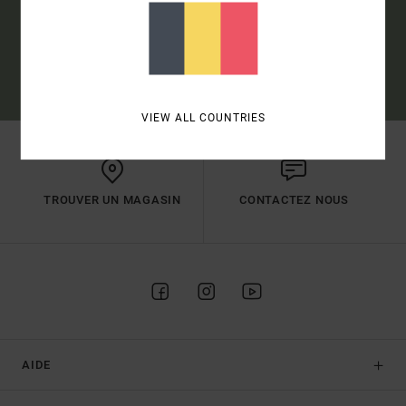
S'INSCRIRE
(*) OFFRE VALABLE EN LIGNE POUR LES NOUVEAUX INSCRITS -
CONDITIONS DÉTAILLÉES DISPONIBLES DANS L'EMAIL DE BIENVENUE
VIEW ALL COUNTRIES
TROUVER UN MAGASIN
CONTACTEZ NOUS
AIDE