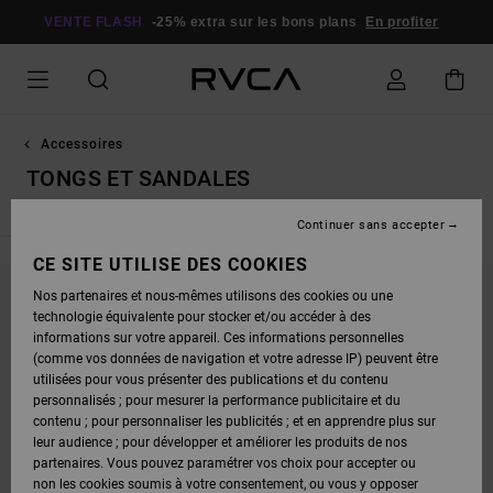
PASSEZ
À
VENTE FLASH
-25% extra sur les bons plans
En profiter
LA
SÉLECTION
DE
LA
GRILLE
DES
PRODUITS
Accessoires
TONGS ET SANDALES
Continuer sans accepter
CE SITE UTILISE DES COOKIES
Nos partenaires et nous-mêmes utilisons des cookies ou une
NE PARTEZ PAS TROP LOIN, NOS PRODUITS
technologie équivalente pour stocker et/ou accéder à des
informations sur votre appareil. Ces informations personnelles
SERONT BIENTÔT DE RETOUR
(comme vos données de navigation et votre adresse IP) peuvent être
utilisées pour vous présenter des publications et du contenu
personnalisés ; pour mesurer la performance publicitaire et du
OUPS, NOUS N'AVONS TROUVÉ AUCUN
contenu ; pour personnaliser les publicités ; et en apprendre plus sur
leur audience ; pour développer et améliorer les produits de nos
RÉSULTAT POUR VOTRE RECHERCHE.
partenaires. Vous pouvez paramétrer vos choix pour accepter ou
PAS DE SOUCI ! ESSAYEZ AVEC D'AUTRES MOTS OU EXPLOREZ NOS
non les cookies soumis à votre consentement, ou vous y opposer