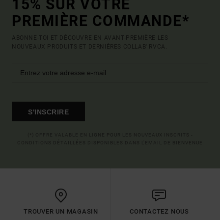
15% SUR VOTRE
PREMIÈRE COMMANDE*
ABONNE-TOI ET DÉCOUVRE EN AVANT-PREMIÈRE LES
NOUVEAUX PRODUITS ET DERNIÈRES COLLAB' RVCA.
S'INSCRIRE
(*) OFFRE VALABLE EN LIGNE POUR LES NOUVEAUX INSCRITS -
CONDITIONS DÉTAILLÉES DISPONIBLES DANS L'EMAIL DE BIENVENUE
TROUVER UN MAGASIN
CONTACTEZ NOUS