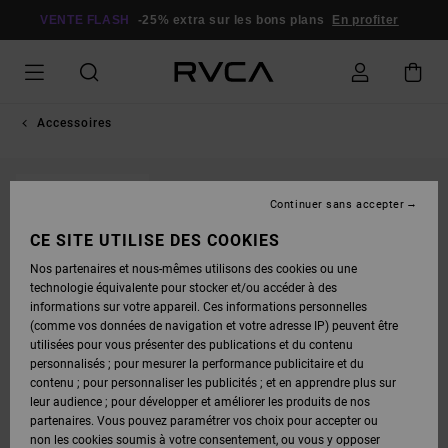
PASSER
À
VENTE FLASH
-25% extra sur les bons plans
En profiter
L'INFORMATION
SUR
LE
PRODUIT
Accessoires
RUPTURE DE STOCK
Continuer sans accepter
CE SITE UTILISE DES COOKIES
Nos partenaires et nous-mêmes utilisons des cookies ou une
technologie équivalente pour stocker et/ou accéder à des
informations sur votre appareil. Ces informations personnelles
(comme vos données de navigation et votre adresse IP) peuvent être
utilisées pour vous présenter des publications et du contenu
personnalisés ; pour mesurer la performance publicitaire et du
contenu ; pour personnaliser les publicités ; et en apprendre plus sur
leur audience ; pour développer et améliorer les produits de nos
partenaires. Vous pouvez paramétrer vos choix pour accepter ou
non les cookies soumis à votre consentement, ou vous y opposer