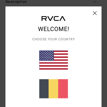
Description
Conçu pour garder votre équipement technique en toute
sécurité, le duffle bag pour équipement photo de RVCA
est fabriqué à partir d'une matière déperlante. Il est
WELCOME!
doté de poches intérieures zippées en mesh, d'une
ouverture principale zippée et compartiment externe à
CHOOSE YOUR COUNTRY
rabat, et de séparateurs rembourrés personnalisables.
Il peut contenir de grands appareils photos reflex
numériques ainsi que 4 à 5 objectifs, tout en respectant
les normes concernant les bagages en cabine. C'est le
sac de voyage idéal pour vos prochaines aventures
photographiques !
Details & caractéristiques
Livraison & Retours