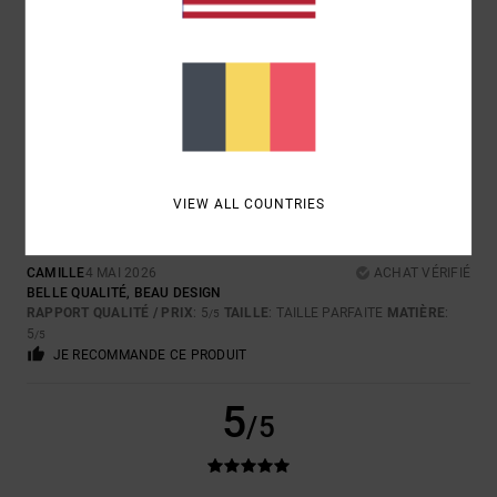
CARLO
26 MAI 2026
ACHAT VÉRIFIÉ
ENTIÈREMENT SATISFAIT
Afficher original - Deutsch
CONFORT
: 5
RAPPORT QUALITÉ / PRIX
: 5
TAILLE
: TROP GRAND
/5
/5
MATIÈRE
: 5
COLORIS
: 5
/5
/5
5
/5
VIEW ALL COUNTRIES
CAMILLE
4 MAI 2026
ACHAT VÉRIFIÉ
BELLE QUALITÉ, BEAU DESIGN
RAPPORT QUALITÉ / PRIX
: 5
TAILLE
: TAILLE PARFAITE
MATIÈRE
:
/5
5
/5
JE RECOMMANDE CE PRODUIT
5
/5