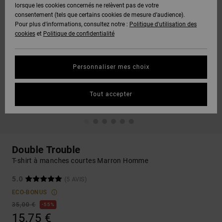
lorsque les cookies concernés ne relèvent pas de votre
consentement (tels que certains cookies de mesure d’audience).
Pour plus d'informations, consultez notre :
Politique d'utilisation des
cookies
et
Politique de confidentialité
Personnaliser mes choix
Tout accepter
Double Trouble
T-shirt à manches courtes Marron Homme
5.0
(5 AVIS)
ECO-BONUS
35,00 €
55%
15,75 €