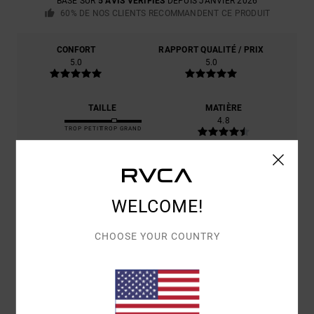
BASÉ SUR
5 AVIS VÉRIFIÉS
DEPUIS JANVIER 2026
60% DE NOS CLIENTS RECOMMANDENT CE PRODUIT
CONFORT
RAPPORT QUALITÉ / PRIX
5.0
5.0
TAILLE
MATIÈRE
4.8
TROP PETIT
TROP GRAND
COLORIS
4.5
WELCOME!
CHOOSE YOUR COUNTRY
5
/5