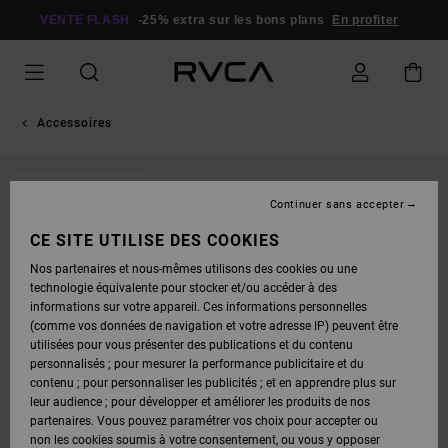
PASSER
À
VENTE FLASH
-25% extra sur les bons plans
En profiter
L'INFORMATION
SUR
LE
PRODUIT
Accessoires
RUPTURE DE STOCK
Continuer sans accepter
CE SITE UTILISE DES COOKIES
Nos partenaires et nous-mêmes utilisons des cookies ou une
technologie équivalente pour stocker et/ou accéder à des
informations sur votre appareil. Ces informations personnelles
(comme vos données de navigation et votre adresse IP) peuvent être
utilisées pour vous présenter des publications et du contenu
personnalisés ; pour mesurer la performance publicitaire et du
contenu ; pour personnaliser les publicités ; et en apprendre plus sur
leur audience ; pour développer et améliorer les produits de nos
partenaires. Vous pouvez paramétrer vos choix pour accepter ou
non les cookies soumis à votre consentement, ou vous y opposer