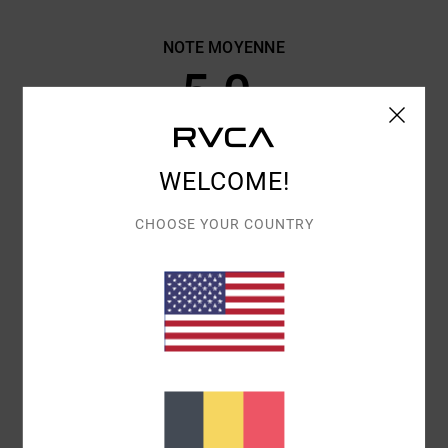
NOTE MOYENNE
5.0
/5
BASÉ SUR
2 AVIS VÉRIFIÉS
DEPUIS MARS 2026
WELCOME!
100% DE NOS CLIENTS RECOMMANDENT CE PRODUIT
CHOOSE YOUR COUNTRY
CONFORT
RAPPORT QUALITÉ / PRIX
5.0
5.0
TAILLE
MATIÈRE
5.0
TROP PETIT
TROP GRAND
COLORIS
4.0