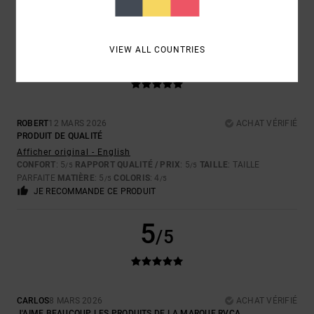
5
VIEW ALL COUNTRIES
/5
ROBERT
12 MARS 2026
ACHAT VÉRIFIÉ
PRODUIT DE QUALITÉ
Afficher original - English
CONFORT
: 5
RAPPORT QUALITÉ / PRIX
: 5
TAILLE
: TAILLE
/5
/5
PARFAITE
MATIÈRE
: 5
COLORIS
: 4
/5
/5
JE RECOMMANDE CE PRODUIT
5
/5
CARLOS
8 MARS 2026
ACHAT VÉRIFIÉ
J'AIME BEAUCOUP LES PRODUITS DE LA MARQUE RVCA