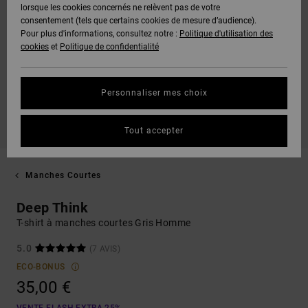
lorsque les cookies concernés ne relèvent pas de votre
consentement (tels que certains cookies de mesure d’audience).
Pour plus d'informations, consultez notre :
Politique d'utilisation des
cookies
et
Politique de confidentialité
Personnaliser mes choix
Tout accepter
Manches Courtes
Deep Think
T-shirt à manches courtes Gris Homme
5.0
(7 AVIS)
ECO-BONUS
35,00 €