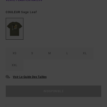
VENTE FLASH EXTRA 25%
Sage Leaf
COULEUR
XS
S
M
L
XL
XXL
Voir Le Guide Des Tailles
INDISPONIBLE