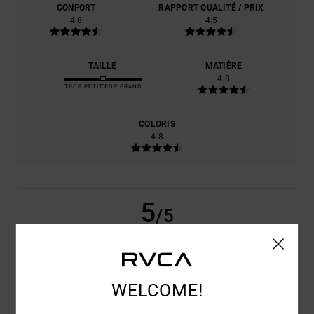
CONFORT
RAPPORT QUALITÉ / PRIX
4.8
4.5
TAILLE
MATIÈRE
4.8
TROP PETIT
TROP GRAND
COLORIS
4.8
5
/5
HERVE
21 DÉCEMBRE 2025
ACHAT VÉRIFIÉ
WELCOME!
IDEM
CONFORT
: 5
RAPPORT QUALITÉ / PRIX
: 5
TAILLE
: TAILLE
/5
/5