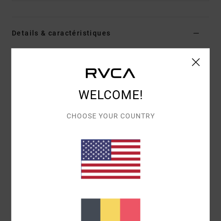
Details & caractéristiques
Bonnet Vert Homme
Style
23D583501
Code couleur
olv
WELCOME!
Caractéristiques
Matière
: maille en acrylique
CHOOSE YOUR COUNTRY
Écusson tissé avec bords volantés
Broderie directe.
Composition
100% Acrylique
Livraison & Retours