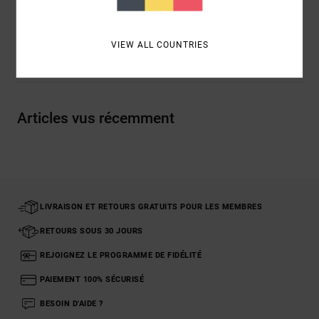
Composition
100 % Viscose
VIEW ALL COUNTRIES
Livraison & Retours
Articles vus récemment
LIVRAISON ET RETOURS GRATUITS POUR LES MEMBRES
RETOURS SOUS 30 JOURS
REJOIGNEZ LE PROGRAMME DE FIDÉLITÉ
PAIEMENT 100% SÉCURISÉ
BESOIN D'AIDE ?