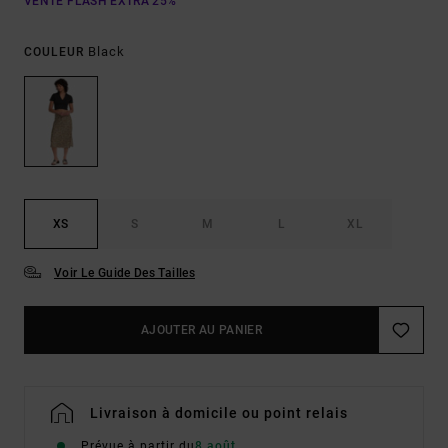
VENTE FLASH EXTRA 25%
Black
COULEUR
XS
S
M
L
XL
Voir Le Guide Des Tailles
AJOUTER AU PANIER
Livraison à domicile ou point relais
Prévue à partir du
8 août