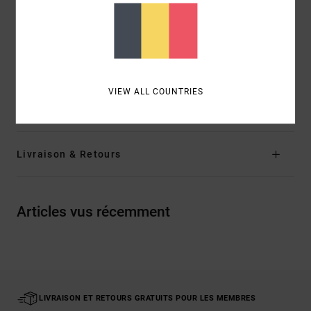
Bords de couleur contrastée et ourlet festonné
Étiquette RVCA sur la poche arrière
Écusson sur la jambe gauche
Composition
51% coton, 43% polyester recyclé, 6,0%
VIEW ALL COUNTRIES
élasthanne
Livraison & Retours
Articles vus récemment
LIVRAISON ET RETOURS GRATUITS POUR LES MEMBRES