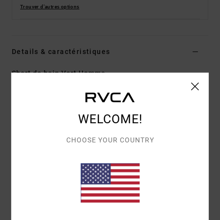
Trouver d'autres options
Details & caractéristiques
Short de bain Vert Homme
Style
AVYBS00109
Code couleur
grt
Caractéristiques
WELCOME!
Matière :
Matière stretch avec polyester recyclé
CHOOSE YOUR COUNTRY
Longueur :
19'', coupe mi-longue
Fermeture éclair avec cordon de serrage à la
braguette
Poches sur les côtés
Poches arrière appliquées
Couture triple point au niveau de la taille devant et
dans le dos