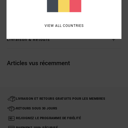
Composition
[Matière principale] 80% néoprène, 20%
nylon
VIEW ALL COUNTRIES
Livraison & Retours
Articles vus récemment
LIVRAISON ET RETOURS GRATUITS POUR LES MEMBRES
RETOURS SOUS 30 JOURS
REJOIGNEZ LE PROGRAMME DE FIDÉLITÉ
PAIEMENT 100% SÉCURISÉ