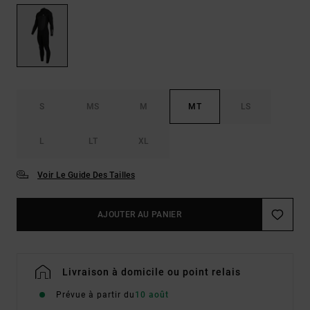
S
MS
M
MT
LS
L
LT
XL
Voir Le Guide Des Tailles
AJOUTER AU PANIER
Livraison à domicile ou point relais
Prévue à partir du
10 août